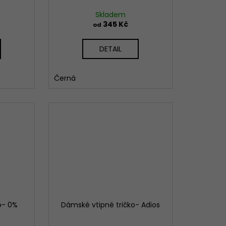
Skladem
345 Kč
od
DETAIL
Černá
o- 0%
Dámské vtipné tričko- Adios