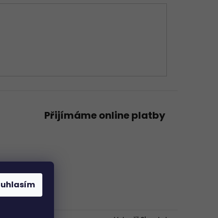
Přijímáme online platby
ouhlasím