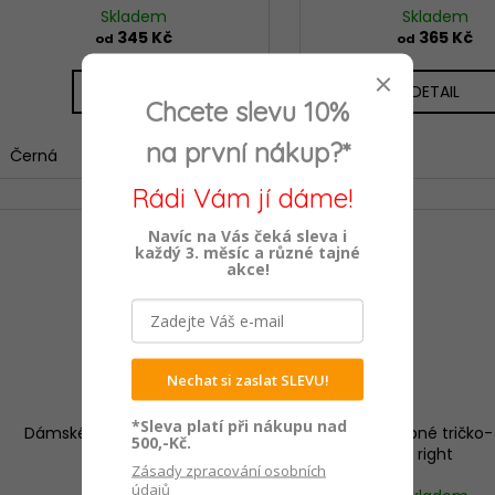
Skladem
Skladem
345 Kč
365 Kč
od
od
DETAIL
DETAIL
Chcete slevu 10%
na první nákup?*
Černá
Černá
Rádi Vám jí dáme!
Navíc na Vás čeká sleva i
každý 3. měsíc a různé tajné
akce!
Nechat si zaslat SLEVU!
*Sleva platí při nákupu nad
Dámské vtipné tričko- Alone
Dámské vtipné tričko-
500,-Kč.
right
Zásady zpracování osobních
údajů