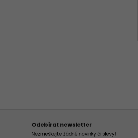
Z
á
Odebírat newsletter
p
Nezmeškejte žádné novinky či slevy!
a