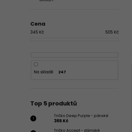
365 Kč
l
Cena
345
Kč
505
Kč
Na skladě
247
Top 5 produktů
Tričko Deep Purple - pánské
365 Kč
Tričko Accept - dámské