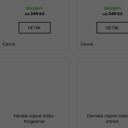
u
ů
k
Skladem
Skladem
t
345 Kč
345 Kč
od
od
ů
DETAIL
DETAIL
Černá
Černá
Pánské vtipné tričko-
Dámské vtipné tričk
Programer
intrest