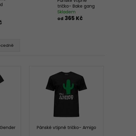
Pánské vtipné
ed
tričko- Bake gang
Skladem
365 Kč
od
č
ecedně
 Gender
Pánské vtipné tričko- Amigo