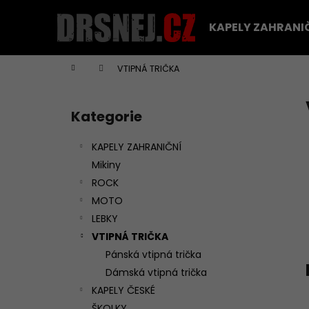
K
Přejít
na
o
KAPELY ZAHRANI
obsah
Zpět
Zpět
š
do
do
í
Domů
VTIPNÁ TRIČKA
k
obchodu
obchodu
P
o
Kategorie
Přeskočit
s
kategorie
t
KAPELY ZAHRANIČNÍ
r
Mikiny
a
ROCK
n
MOTO
n
LEBKY
í
VTIPNÁ TRIČKA
p
Pánská vtipná trička
a
Dámská vtipná trička
n
KAPELY ČESKÉ
TRIČKO DEEP PURPLE - PÁNSKÉ
e
ŠKOLKY