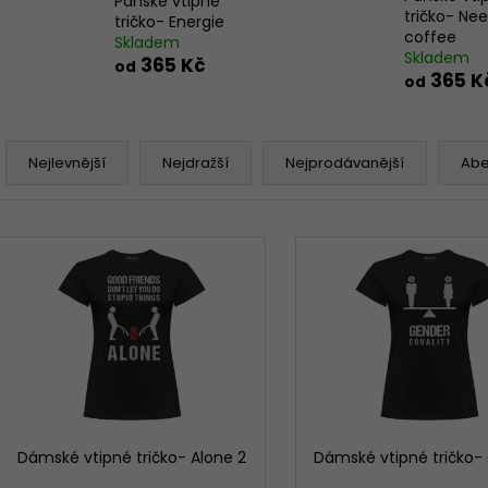
Pánské vtipné
365 Kč
365 Kč
tričko- Ne
tričko- Energie
coffee
Skladem
Skladem
365 Kč
od
365 K
od
Ř
a
Nejlevnější
Nejdražší
Nejprodávanější
Ab
z
e
V
n
ý
í
p
p
i
r
s
o
p
d
r
u
o
k
d
Dámské vtipné tričko- Alone 2
Dámské vtipné tričko-
t