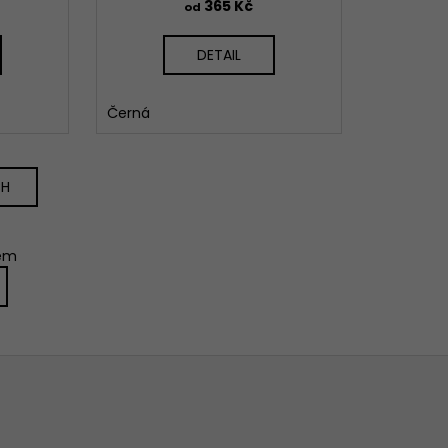
365 Kč
od
DETAIL
Černá
CH
kem