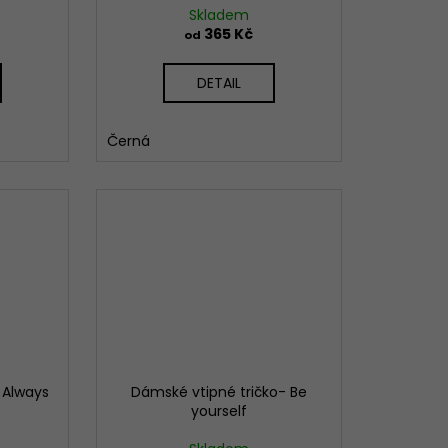
Skladem
365 Kč
od
DETAIL
Černá
 Always
Dámské vtipné tričko- Be
yourself