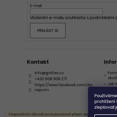
t
E-mail
í
Vložením e-mailu souhlasíte s
podmínkami o
PŘIHLÁSIT SE
Kontakt
Info
info
@
graftex.cz
Form
zbož
+420 608 908 271
Jak 
https://www.facebook.com/drs
nejcom
Obch
Používáme
Podm
údaj
prohlížení
zlepšovali 
Z kapacitních důvodů jsme pozastavili příjem objednávek. Všechn