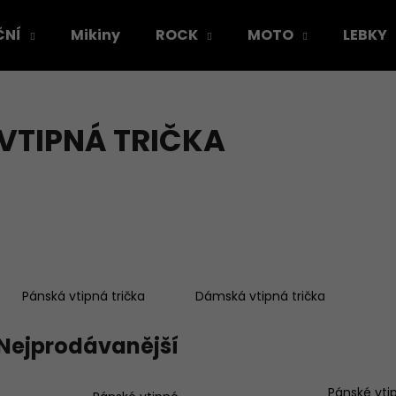
ČNÍ
Mikiny
ROCK
MOTO
LEBKY
Co potřebujete najít?
VTIPNÁ TRIČKA
HLEDAT
Doporučujeme
Pánská vtipná trička
Dámská vtipná trička
Nejprodávanější
TRIČKO ACCEPT - DÁMSKÉ
TRIČKO DEPECH
Pánské vti