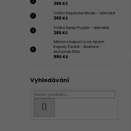
365 Kč
Tričko Depeche Mode - dámské
365 Kč
Tričko Deep Purple - dámské
365 Kč
Mikina s kapucí a se zipem
Kapely České - Bastard -
Alchymie DNA
990 Kč
Vyhledávání
HLEDAT