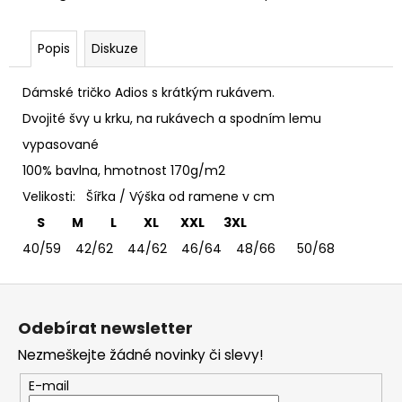
č
u
j
Popis
Diskuze
e
m
Dámské tričko Adios s krátkým rukávem.
e
Dvojité švy u krku, na rukávech a spodním lemu
vypasované
TRIČKO
DEEP
100% bavlna, hmotnost 170g/m2
PURPLE
Velikosti: Šířka / Výška od ramene v cm
-
PÁNSKÉ
S M L XL XXL 3XL
365
40/59 42/62 44/62 46/64 48/66 50/68
Kč
Z
á
Odebírat newsletter
p
Nezmeškejte žádné novinky či slevy!
a
t
E-mail