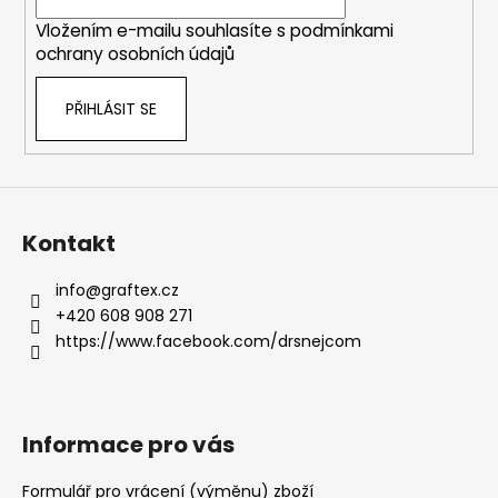
í
Vložením e-mailu souhlasíte s
podmínkami
ochrany osobních údajů
PŘIHLÁSIT SE
Kontakt
info
@
graftex.cz
+420 608 908 271
https://www.facebook.com/drsnejcom
Informace pro vás
Formulář pro vrácení (výměnu) zboží