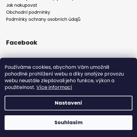
Jak nakupovat
Obchodní podmínky
Podmínky ochrany osobních údajů
Facebook
Používáme cookies, abychom Vám umožnili
Přijímáme online platby
pohodlné prohlížení webu a díky analýze provozu
webu neustále zlepšovali jeho funkce, výkon a
použitelnost.
Více informací
Nastavení
Vytvořil Shoptet
Z kapacitních důvodů jsme pozastavili příjem objednávek.
Všechny objednávky přijaté do 12.12. 12:00 doručíme do
Copyright 2026
Drsnej.cz
. Všechna práva vyhrazena.
Vánoc. Příjem objednávek obnovíme opět po svátcích.
Souhlasím
Upravit nastavení cookies
Děkujeme za přízeň!