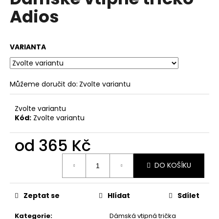
je
a
Adios
0,0
z
j
5
í
hvězdiček.
VARIANTA
t
?
Můžeme doručit do:
Zvolte variantu
Zvolte variantu
HLEDAT
Kód:
Zvolte variantu
od
365 Kč
D
Měrná
o
DO KOŠÍKU
cena:
p
o
Zeptat se
Hlídat
Sdílet
r
u
Kategorie
:
Dámská vtipná trička