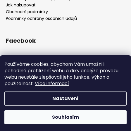
Jak nakupovat
Obchodní podmínky
Podmínky ochrany osobních údajů
Facebook
Používáme cookies, abychom Vám umožnili
Přijímáme online platby
pohodlné prohlížení webu a díky analýze provozu
webu neustále zlepšovali jeho funkce, výkon a
použitelnost.
Více informací
Nastavení
Vytvořil Shoptet
Z kapacitních důvodů jsme pozastavili příjem objednávek.
Všechny objednávky přijaté do 12.12. 12:00 doručíme do
Copyright 2026
Drsnej.cz
. Všechna práva vyhrazena.
Vánoc. Příjem objednávek obnovíme opět po svátcích.
Souhlasím
Upravit nastavení cookies
Děkujeme za přízeň!