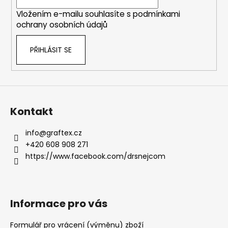
í
Vložením e-mailu souhlasíte s
podmínkami
ochrany osobních údajů
PŘIHLÁSIT SE
Kontakt
info
@
graftex.cz
+420 608 908 271
https://www.facebook.com/drsnejcom
Informace pro vás
Formulář pro vrácení (výměnu) zboží