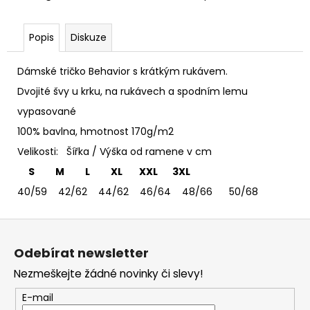
č
u
j
Popis
Diskuze
e
m
Dámské tričko Behavior s krátkým rukávem.
e
Dvojité švy u krku, na rukávech a spodním lemu
vypasované
TRIČKO
ACCEPT
100% bavlna, hmotnost 170g/m2
-
Velikosti: Šířka / Výška od ramene v cm
DÁMSKÉ
S M L XL XXL 3XL
365
Kč
40/59 42/62 44/62 46/64 48/66 50/68
Z
á
Odebírat newsletter
p
Nezmeškejte žádné novinky či slevy!
a
t
E-mail