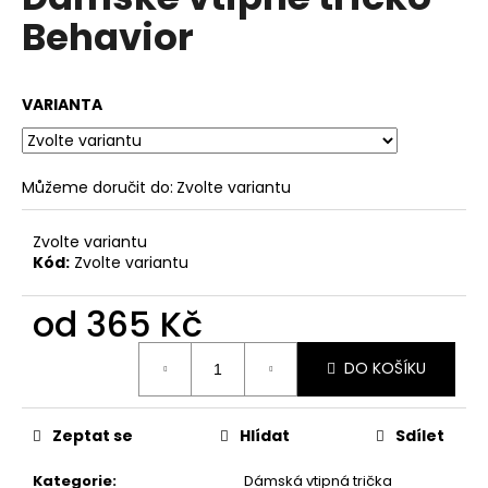
je
a
Behavior
0,0
z
j
5
í
hvězdiček.
VARIANTA
t
?
Můžeme doručit do:
Zvolte variantu
Zvolte variantu
HLEDAT
Kód:
Zvolte variantu
od
365 Kč
D
Měrná
o
DO KOŠÍKU
cena:
p
o
Zeptat se
Hlídat
Sdílet
r
u
Kategorie
:
Dámská vtipná trička