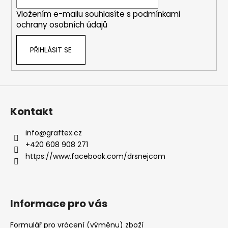
í
Vložením e-mailu souhlasíte s
podmínkami
ochrany osobních údajů
PŘIHLÁSIT SE
Kontakt
info
@
graftex.cz
+420 608 908 271
https://www.facebook.com/drsnejcom
Informace pro vás
Formulář pro vrácení (výměnu) zboží