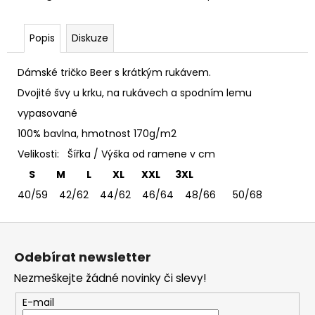
č
u
j
Popis
Diskuze
e
m
Dámské tričko Beer s krátkým rukávem.
e
Dvojité švy u krku, na rukávech a spodním lemu
vypasované
MIKINA
S
100% bavlna, hmotnost 170g/m2
KAPUCÍ
Velikosti: Šířka / Výška od ramene v cm
A
SE
S M L XL XXL 3XL
ZIPEM
KAPELY
40/59 42/62 44/62 46/64 48/66 50/68
ČESKÉ
-
Z
BASTARD
-
á
ALCHYMIE
Odebírat newsletter
p
DNA
Nezmeškejte žádné novinky či slevy!
a
990
Kč
t
E-mail