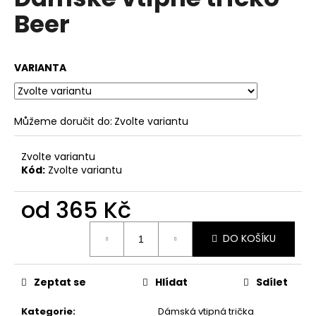
je
a
Beer
0,0
z
j
5
í
hvězdiček.
VARIANTA
t
?
Můžeme doručit do:
Zvolte variantu
Zvolte variantu
HLEDAT
Kód:
Zvolte variantu
od
365 Kč
D
Měrná
o
DO KOŠÍKU
cena:
p
o
Zeptat se
Hlídat
Sdílet
r
u
Kategorie
:
Dámská vtipná trička