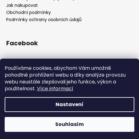
Jak nakupovat
Obchodní podmínky
Podmínky ochrany osobních údajů
Facebook
Používáme cookies, abychom Vám umožnili
Přijímáme online platby
pohodlné prohlížení webu a díky analýze provozu
webu neustále zlepšovali jeho funkce, výkon a
použitelnost.
Více informací
Nastavení
Vytvořil Shoptet
Z kapacitních důvodů jsme pozastavili příjem objednávek.
Všechny objednávky přijaté do 12.12. 12:00 doručíme do
Copyright 2026
Drsnej.cz
. Všechna práva vyhrazena.
Vánoc. Příjem objednávek obnovíme opět po svátcích.
Souhlasím
Upravit nastavení cookies
Děkujeme za přízeň!