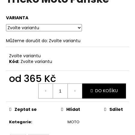
je
a
0,0
z
j
VARIANTA
5
í
hvězdiček.
t
?
Můžeme doručit do:
Zvolte variantu
Zvolte variantu
Kód:
Zvolte variantu
HLEDAT
od
365 Kč
Měrná
DO KOŠÍKU
cena:
D
o
p
Zeptat se
Hlídat
Sdílet
o
r
Kategorie
:
MOTO
u