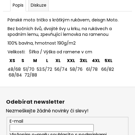
č
Popis
Diskuze
u
j
e
Pánské moto tričko s krátkým rukávem, deisgn Moto.
m
Bez bočních švů, dvojité švy u krku, na rukávech a
e
spodním lemu, zpevňující lemovka na ramenou
100% bavlna, hmotnost 190g/m2
TRIČKO
Velikosti: Šířka / Výška od ramene v cm
DEEP
XS S M L XL XXL 3XL 4XL 5XL
PURPLE
-
48/68 51/70 53.5/72 56/74 58/76 61/78 66/82
DÁMSKÉ
68/84 72/88
365
Kč
Z
á
Odebírat newsletter
p
Nezmeškejte žádné novinky či slevy!
a
t
E-mail
í
Vložením e-mailu souhlasíte s
podmínkami