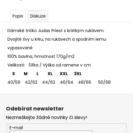
č
u
j
Popis
Diskuze
e
m
Dámské tričko Judas Priest s krátkým rukávem.
e
Dvojité švy u krku, na rukávech a spodním lemu
vypasované
TRIČKO
DEEP
100% bavlna, hmotnost 170g/m2
PURPLE
Velikosti: Šířka / Výška od ramene v cm
-
PÁNSKÉ
S M L XL XXL 3XL
365
40/59 42/62 44/62 46/64 48/66 50/68
Kč
Z
á
Odebírat newsletter
p
Nezmeškejte žádné novinky či slevy!
a
t
E-mail