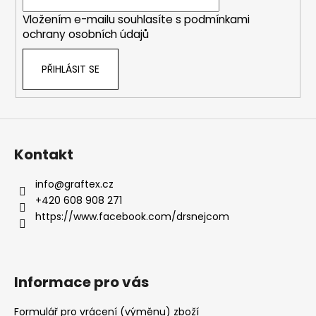
í
Vložením e-mailu souhlasíte s
podmínkami
ochrany osobních údajů
PŘIHLÁSIT SE
Kontakt
info
@
graftex.cz
+420 608 908 271
https://www.facebook.com/drsnejcom
Informace pro vás
Formulář pro vrácení (výměnu) zboží