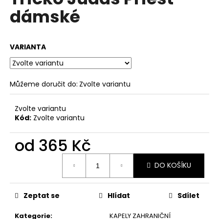
je
a
dámské
0,0
z
j
5
í
hvězdiček.
VARIANTA
t
?
Můžeme doručit do:
Zvolte variantu
Zvolte variantu
HLEDAT
Kód:
Zvolte variantu
od
365 Kč
D
Měrná
o
DO KOŠÍKU
cena:
p
o
Zeptat se
Hlídat
Sdílet
r
u
Kategorie
:
KAPELY ZAHRANIČNÍ