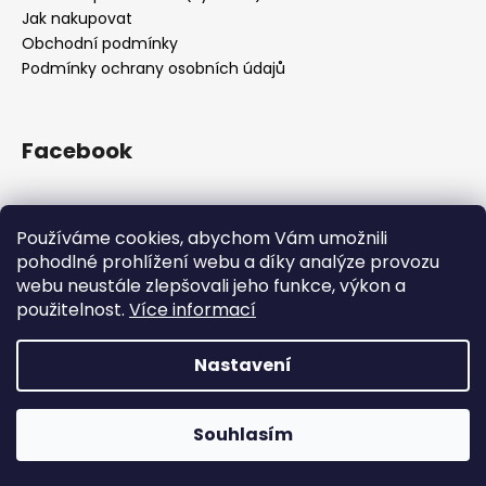
Jak nakupovat
Obchodní podmínky
Podmínky ochrany osobních údajů
Facebook
Používáme cookies, abychom Vám umožnili
Přijímáme online platby
pohodlné prohlížení webu a díky analýze provozu
webu neustále zlepšovali jeho funkce, výkon a
použitelnost.
Více informací
Nastavení
Vytvořil Shoptet
Z kapacitních důvodů jsme pozastavili příjem objednávek.
Všechny objednávky přijaté do 12.12. 12:00 doručíme do
Copyright 2026
Drsnej.cz
. Všechna práva vyhrazena.
Vánoc. Příjem objednávek obnovíme opět po svátcích.
Souhlasím
Upravit nastavení cookies
Děkujeme za přízeň!