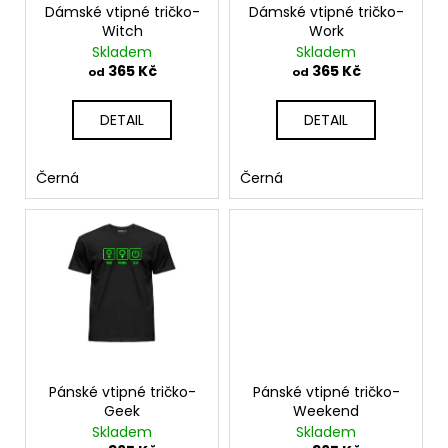
č
ů
o
Dámské vtipné tričko-
Dámské vtipné tričko-
u
Witch
Work
d
j
Skladem
Skladem
u
e
365 Kč
365 Kč
od
od
m
k
e
t
DETAIL
DETAIL
ů
TRIČKO
Černá
Černá
ACCEPT
-
DÁMSKÉ
365
Kč
Pánské vtipné tričko-
Pánské vtipné tričko-
Geek
Weekend
Skladem
Skladem