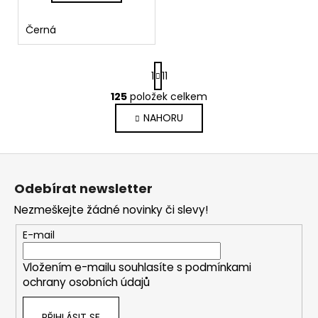
Černá
S
1
11
t
r
125
položek celkem
O
á
v
NAHORU
n
l
k
o
á
Z
v
d
á
á
a
Odebírat newsletter
n
p
c
í
Nezmeškejte žádné novinky či slevy!
í
a
p
t
E-mail
r
í
v
Vložením e-mailu souhlasíte s
podmínkami
k
ochrany osobních údajů
y
v
PŘIHLÁSIT SE