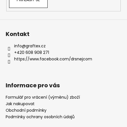
ý
p
i
s
u
Kontakt
info
@
graftex.cz
+420 608 908 271
https://www.facebook.com/drsnejcom
Informace pro vás
Formulář pro vrácení (výměnu) zboží
Jak nakupovat
Obchodní podmínky
Podmínky ochrany osobních údajů