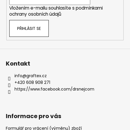
í
Vložením e-mailu souhlasíte s
podmínkami
ochrany osobních údajů
PŘIHLÁSIT SE
Kontakt
info
@
graftex.cz
+420 608 908 271
https://www.facebook.com/drsnejcom
Informace pro vás
Formulář pro vrácení (výměnu) zboží