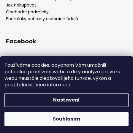
Jak nakupovat
Obchodní podmínky
Podmínky ochrany osobních údajů
Facebook
Používáme cookies, abychom Vám umožnili
Přijímáme online platby
pohodlné prohlížení webu a díky analýze provozu
webu neustále zlepšovali jeho funkce, výkon a
použitelnost.
Více informací
Nastavení
Vytvořil Shoptet
Z kapacitních důvodů jsme pozastavili příjem objednávek.
Všechny objednávky přijaté do 12.12. 12:00 doručíme do
Copyright 2026
Drsnej.cz
. Všechna práva vyhrazena.
Vánoc. Příjem objednávek obnovíme opět po svátcích.
Souhlasím
Upravit nastavení cookies
Děkujeme za přízeň!