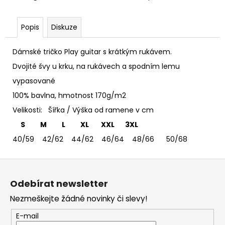
č
u
j
Popis
Diskuze
e
m
Dámské tričko Play guitar s krátkým rukávem.
e
Dvojité švy u krku, na rukávech a spodním lemu
vypasované
TRIČKO
DEEP
100% bavlna, hmotnost 170g/m2
PURPLE
Velikosti: Šířka / Výška od ramene v cm
-
DÁMSKÉ
S M L XL XXL 3XL
365
40/59 42/62 44/62 46/64 48/66 50/68
Kč
Z
á
Odebírat newsletter
p
Nezmeškejte žádné novinky či slevy!
a
t
E-mail