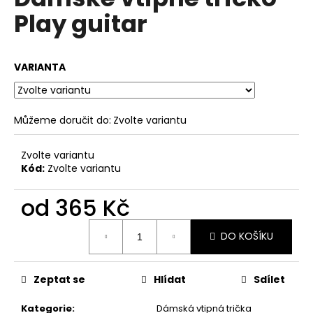
je
a
Play guitar
0,0
z
j
5
í
hvězdiček.
VARIANTA
t
?
Můžeme doručit do:
Zvolte variantu
Zvolte variantu
HLEDAT
Kód:
Zvolte variantu
od
365 Kč
D
Měrná
o
DO KOŠÍKU
cena:
p
o
Zeptat se
Hlídat
Sdílet
r
u
Kategorie
:
Dámská vtipná trička