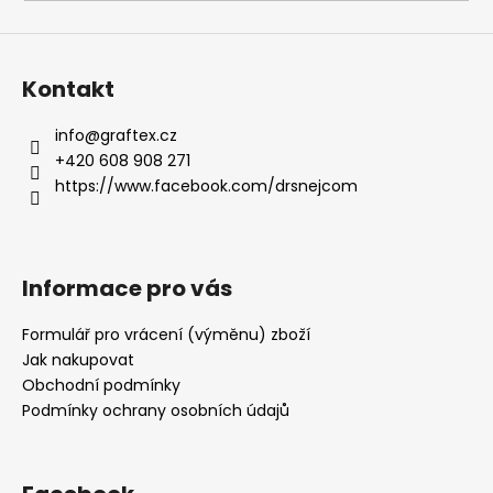
a
j
í
Kontakt
t
?
info
@
graftex.cz
+420 608 908 271
https://www.facebook.com/drsnejcom
HLEDAT
Informace pro vás
Formulář pro vrácení (výměnu) zboží
D
Jak nakupovat
o
Obchodní podmínky
p
Podmínky ochrany osobních údajů
o
r
u