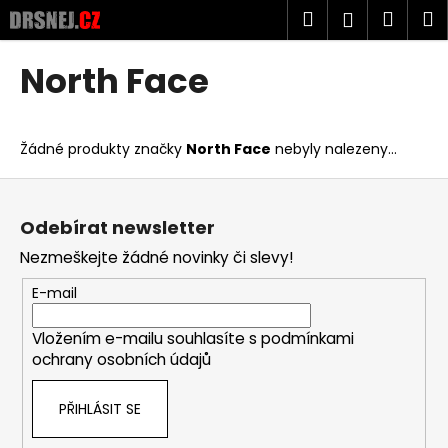
K
Přejít
Hledat
Náku
M
Přihlášen
na
o
obsah
Zpět
Zpět
košík
š
North Face
í
C
k
o
Žádné produkty značky
North Face
nebyly nalezeny...
p
o
Z
t
á
Odebírat newsletter
ř
p
Nezmeškejte žádné novinky či slevy!
e
a
b
t
E-mail
u
í
j
Vložením e-mailu souhlasíte s
podmínkami
ochrany osobních údajů
e
t
PŘIHLÁSIT SE
e
n