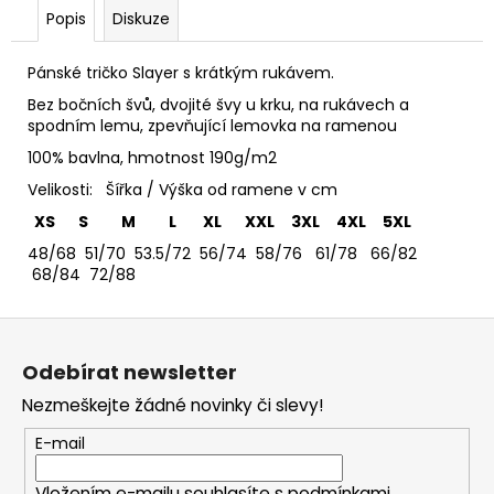
č
Popis
Diskuze
u
j
e
Pánské tričko Slayer s krátkým rukávem.
m
Bez bočních švů, dvojité švy u krku, na rukávech a
e
spodním lemu, zpevňující lemovka na ramenou
100% bavlna, hmotnost 190g/m2
TRIČKO
Velikosti: Šířka / Výška od ramene v cm
DEPECHE
XS S M L XL XXL 3XL 4XL 5XL
MODE
-
48/68 51/70 53.5/72 56/74 58/76 61/78 66/82
DÁMSKÉ
68/84 72/88
365
Kč
Z
á
Odebírat newsletter
p
Nezmeškejte žádné novinky či slevy!
a
t
E-mail
í
Vložením e-mailu souhlasíte s
podmínkami