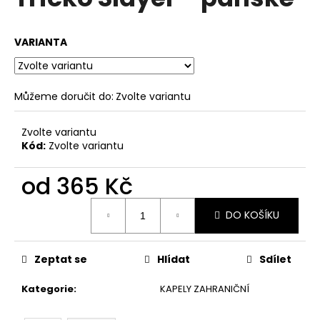
je
a
4,2
z
j
VARIANTA
5
í
hvězdiček.
t
?
Můžeme doručit do:
Zvolte variantu
Zvolte variantu
Kód:
Zvolte variantu
HLEDAT
od
365 Kč
Měrná
DO KOŠÍKU
cena:
D
o
p
Zeptat se
Hlídat
Sdílet
o
r
Kategorie
:
KAPELY ZAHRANIČNÍ
u