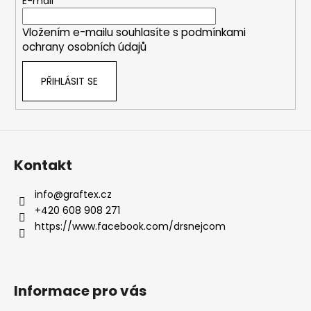
t
E-mail
í
Vložením e-mailu souhlasíte s
podmínkami
ochrany osobních údajů
PŘIHLÁSIT SE
Kontakt
info
@
graftex.cz
+420 608 908 271
https://www.facebook.com/drsnejcom
Informace pro vás