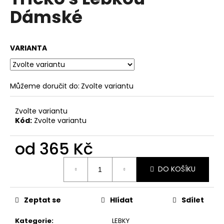
je
a
Dámské
0,0
z
j
5
í
hvězdiček.
VARIANTA
t
?
Můžeme doručit do:
Zvolte variantu
Zvolte variantu
HLEDAT
Kód:
Zvolte variantu
od
365 Kč
D
Měrná
o
DO KOŠÍKU
cena:
p
o
Zeptat se
Hlídat
Sdílet
r
u
Kategorie
:
LEBKY