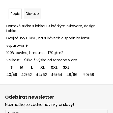
č
u
j
Popis
Diskuze
e
m
Dámské tričko s lebkou, s krátkým rukávem, design
e
Lebka.
Dvojité švy u krku, na rukávech a spodním lemu
TRIČKO
vypasované
DEEP
PURPLE
100% bavlna, hmotnost 170g/m2
-
Velikosti: Šířka / Výška od ramene v cm
DÁMSKÉ
365
S M L XL XXL 3XL
Kč
40/59 42/62 44/62 46/64 48/66 50/68
Z
á
Odebírat newsletter
p
Nezmeškejte žádné novinky či slevy!
a