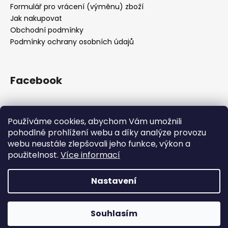
Formulář pro vrácení (výměnu) zboží
Jak nakupovat
Obchodní podmínky
Podmínky ochrany osobních údajů
Facebook
Používáme cookies, abychom Vám umožnili
Přijímáme online platby
pohodlné prohlížení webu a díky analýze provozu
webu neustále zlepšovali jeho funkce, výkon a
použitelnost.
Více informací
Nastavení
Vytvořil Shoptet
Z kapacitních důvodů jsme pozastavili příjem objednávek.
Všechny objednávky přijaté do 12.12. 12:00 doručíme do
Copyright 2026
Drsnej.cz
. Všechna práva vyhrazena.
Vánoc. Příjem objednávek obnovíme opět po svátcích.
Souhlasím
Upravit nastavení cookies
Děkujeme za přízeň!