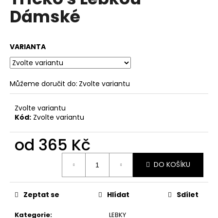
je
a
Dámské
0,0
z
j
5
í
hvězdiček.
VARIANTA
t
?
Můžeme doručit do:
Zvolte variantu
Zvolte variantu
HLEDAT
Kód:
Zvolte variantu
od
365 Kč
D
Měrná
o
DO KOŠÍKU
cena:
p
o
Zeptat se
Hlídat
Sdílet
r
u
Kategorie
:
LEBKY