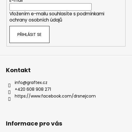
t
E-mail
í
Vložením e-mailu souhlasíte s
podmínkami
ochrany osobních údajů
PŘIHLÁSIT SE
Kontakt
info
@
graftex.cz
+420 608 908 271
https://www.facebook.com/drsnejcom
Informace pro vás