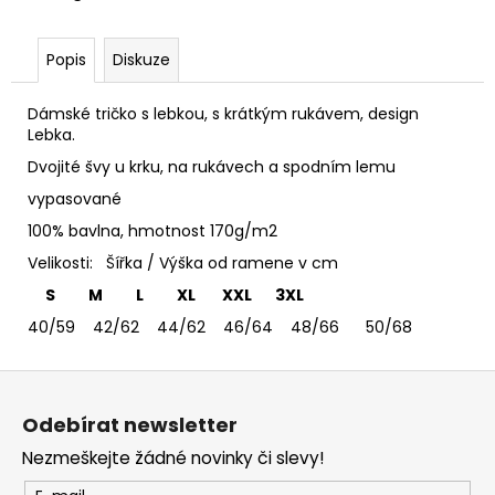
č
u
j
Popis
Diskuze
e
m
Dámské tričko s lebkou, s krátkým rukávem, design
e
Lebka.
Dvojité švy u krku, na rukávech a spodním lemu
TRIČKO
vypasované
DEPECHE
MODE
100% bavlna, hmotnost 170g/m2
-
Velikosti: Šířka / Výška od ramene v cm
DÁMSKÉ
365
S M L XL XXL 3XL
Kč
40/59 42/62 44/62 46/64 48/66 50/68
Z
á
Odebírat newsletter
p
Nezmeškejte žádné novinky či slevy!
a