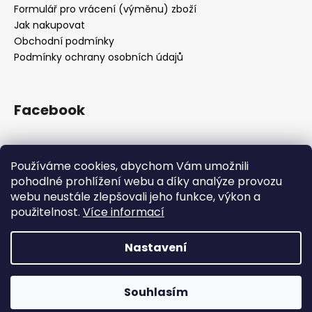
Formulář pro vrácení (výměnu) zboží
Jak nakupovat
Obchodní podmínky
Podmínky ochrany osobních údajů
Facebook
Používáme cookies, abychom Vám umožnili
Přijímáme online platby
pohodlné prohlížení webu a díky analýze provozu
webu neustále zlepšovali jeho funkce, výkon a
použitelnost.
Více informací
Nastavení
Vytvořil Shoptet
Z kapacitních důvodů jsme pozastavili příjem objednávek.
Všechny objednávky přijaté do 12.12. 12:00 doručíme do
Copyright 2026
Drsnej.cz
. Všechna práva vyhrazena.
Vánoc. Příjem objednávek obnovíme opět po svátcích.
Souhlasím
Upravit nastavení cookies
Děkujeme za přízeň!