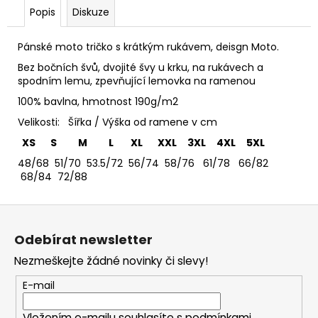
č
Popis
Diskuze
u
j
e
Pánské moto tričko s krátkým rukávem, deisgn Moto.
m
Bez bočních švů, dvojité švy u krku, na rukávech a
e
spodním lemu, zpevňující lemovka na ramenou
100% bavlna, hmotnost 190g/m2
TRIČKO
Velikosti: Šířka / Výška od ramene v cm
DEEP
XS S M L XL XXL 3XL 4XL 5XL
PURPLE
-
48/68 51/70 53.5/72 56/74 58/76 61/78 66/82
PÁNSKÉ
68/84 72/88
365
Kč
Z
á
Odebírat newsletter
p
Nezmeškejte žádné novinky či slevy!
a
t
E-mail
í
Vložením e-mailu souhlasíte s
podmínkami