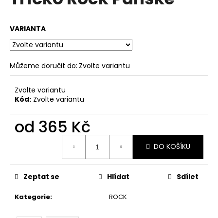
je
a
0,0
z
j
VARIANTA
5
í
hvězdiček.
t
?
Můžeme doručit do:
Zvolte variantu
Zvolte variantu
Kód:
Zvolte variantu
HLEDAT
od
365 Kč
Měrná
DO KOŠÍKU
cena:
D
o
p
Zeptat se
Hlídat
Sdílet
o
r
Kategorie
:
ROCK
u