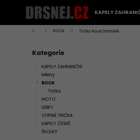
K
Přejít
na
o
KAPELY ZAHRANI
obsah
Zpět
Zpět
š
do
do
í
Domů
ROCK
Tričko Rock Dámské
k
obchodu
obchodu
P
o
Kategorie
Přeskočit
s
kategorie
t
KAPELY ZAHRANIČNÍ
r
Mikiny
a
ROCK
n
Trička
n
MOTO
í
LEBKY
p
VTIPNÁ TRIČKA
a
KAPELY ČESKÉ
n
ŠKOLKY
TRIČKO DEEP PURPLE - PÁNSKÉ
e