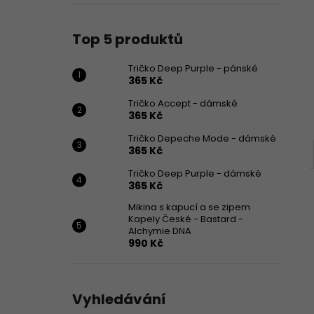
365 Kč
l
Top 5 produktů
Tričko Deep Purple - pánské
365 Kč
Tričko Accept - dámské
365 Kč
Tričko Depeche Mode - dámské
365 Kč
Tričko Deep Purple - dámské
365 Kč
Mikina s kapucí a se zipem
Kapely České - Bastard -
Alchymie DNA
990 Kč
Vyhledávání