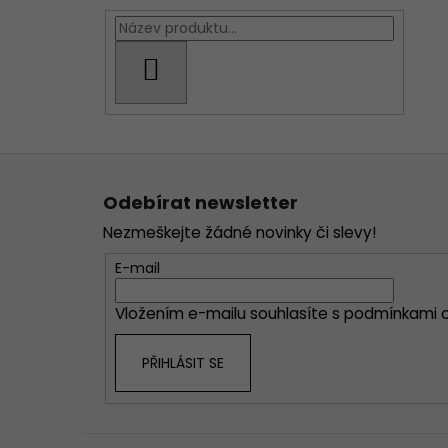
HLEDAT
Z
á
Odebírat newsletter
p
Nezmeškejte žádné novinky či slevy!
a
t
E-mail
í
Vložením e-mailu souhlasíte s
podmínkami o
PŘIHLÁSIT SE