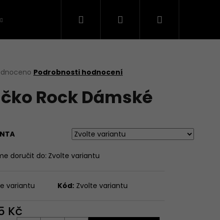
Hledat
Přihlášení
Nákupní
VTIPNÁ TRIČKA
KAPELY ČESKÉ
ŠKOL
košík
rné
odnoceno
Podrobnosti hodnocení
cení
ičko Rock Dámské
ktu
ANTA
ček.
e doručit do:
Zvolte variantu
te variantu
Kód:
Zvolte variantu
5 Kč
E MODE - DÁMSKÉ