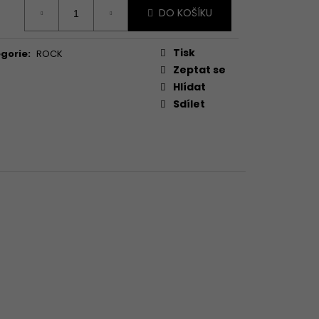
ná
DO KOŠÍKU
:
Tisk
gorie
:
ROCK
Zeptat se
Hlídat
Sdílet