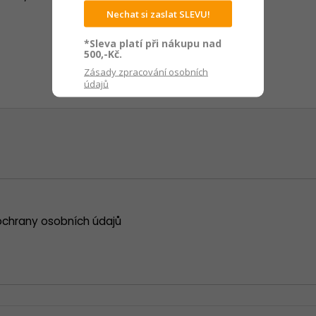
Nechat si zaslat SLEVU!
*Sleva platí při nákupu nad
500,-Kč.
Zásady zpracování osobních
údajů
chrany osobních údajů