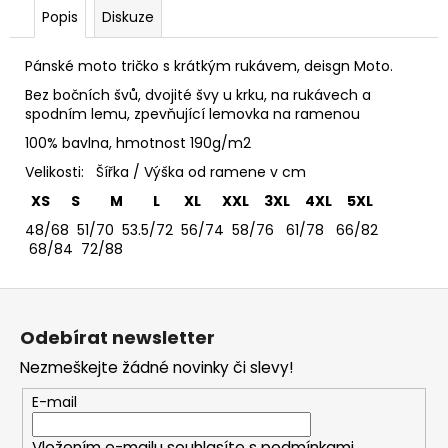
č
Popis
Diskuze
u
j
e
Pánské moto tričko s krátkým rukávem, deisgn Moto.
m
Bez bočních švů, dvojité švy u krku, na rukávech a
e
spodním lemu, zpevňující lemovka na ramenou
100% bavlna, hmotnost 190g/m2
MIKINA
Velikosti: Šířka / Výška od ramene v cm
S
XS S M L XL XXL 3XL 4XL 5XL
KAPUCÍ
A
48/68 51/70 53.5/72 56/74 58/76 61/78 66/82
SE
68/84 72/88
ZIPEM
KAPELY
ČESKÉ
Z
-
á
BASTARD
Odebírat newsletter
-
p
ALCHYMIE
Nezmeškejte žádné novinky či slevy!
a
DNA
t
990
E-mail
Kč
í
Vložením e-mailu souhlasíte s
podmínkami