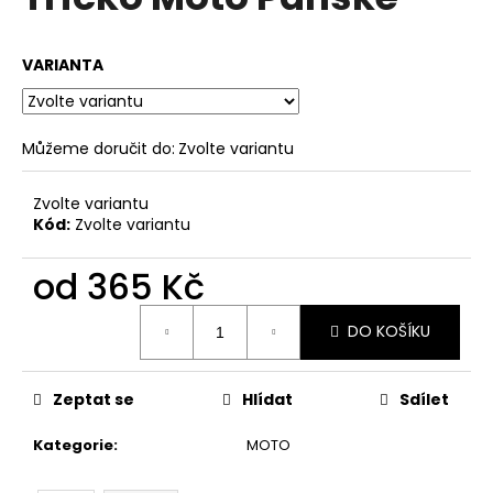
je
a
0,0
z
j
VARIANTA
5
í
hvězdiček.
t
?
Můžeme doručit do:
Zvolte variantu
Zvolte variantu
Kód:
Zvolte variantu
HLEDAT
od
365 Kč
Měrná
DO KOŠÍKU
cena:
D
o
p
Zeptat se
Hlídat
Sdílet
o
r
Kategorie
:
MOTO
u