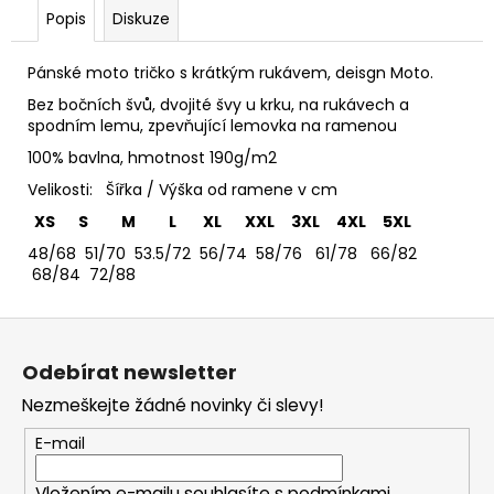
č
Popis
Diskuze
u
j
e
Pánské moto tričko s krátkým rukávem, deisgn Moto.
m
Bez bočních švů, dvojité švy u krku, na rukávech a
e
spodním lemu, zpevňující lemovka na ramenou
100% bavlna, hmotnost 190g/m2
MIKINA
Velikosti: Šířka / Výška od ramene v cm
S
XS S M L XL XXL 3XL 4XL 5XL
KAPUCÍ
A
48/68 51/70 53.5/72 56/74 58/76 61/78 66/82
SE
68/84 72/88
ZIPEM
KAPELY
ČESKÉ
Z
-
á
BASTARD
Odebírat newsletter
-
p
ALCHYMIE
Nezmeškejte žádné novinky či slevy!
a
DNA
t
990
E-mail
Kč
í
Vložením e-mailu souhlasíte s
podmínkami