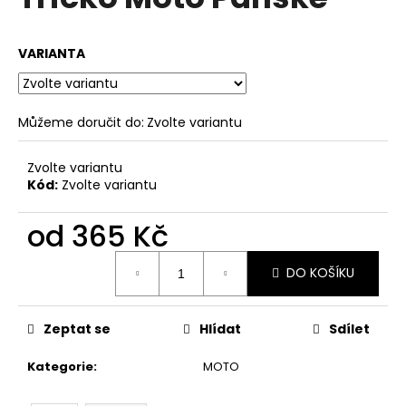
je
a
0,0
z
j
VARIANTA
5
í
hvězdiček.
t
?
Můžeme doručit do:
Zvolte variantu
Zvolte variantu
Kód:
Zvolte variantu
HLEDAT
od
365 Kč
Měrná
DO KOŠÍKU
cena:
D
o
p
Zeptat se
Hlídat
Sdílet
o
r
Kategorie
:
MOTO
u