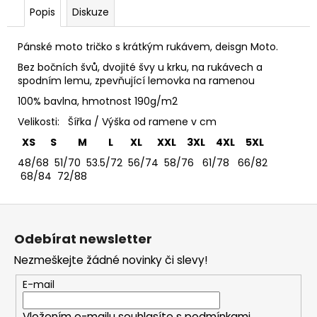
č
Popis
Diskuze
u
j
e
Pánské moto tričko s krátkým rukávem, deisgn Moto.
m
Bez bočních švů, dvojité švy u krku, na rukávech a
e
spodním lemu, zpevňující lemovka na ramenou
100% bavlna, hmotnost 190g/m2
TRIČKO
Velikosti: Šířka / Výška od ramene v cm
DEEP
XS S M L XL XXL 3XL 4XL 5XL
PURPLE
-
48/68 51/70 53.5/72 56/74 58/76 61/78 66/82
DÁMSKÉ
68/84 72/88
365
Kč
Z
á
Odebírat newsletter
p
Nezmeškejte žádné novinky či slevy!
a
t
E-mail
í
Vložením e-mailu souhlasíte s
podmínkami