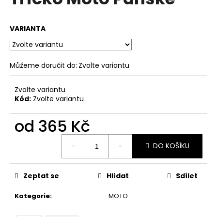
je
a
0,0
z
j
VARIANTA
5
í
hvězdiček.
t
?
Můžeme doručit do:
Zvolte variantu
Zvolte variantu
Kód:
Zvolte variantu
HLEDAT
od
365 Kč
Měrná
DO KOŠÍKU
cena:
D
o
p
Zeptat se
Hlídat
Sdílet
o
r
Kategorie
:
MOTO
u