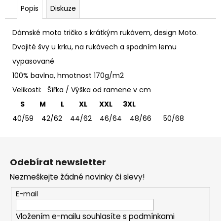
č
Popis
Diskuze
u
j
e
Dámské moto tričko s krátkým rukávem, design Moto.
m
Dvojité švy u krku, na rukávech a spodním lemu
e
vypasované
100% bavlna, hmotnost 170g/m2
TRIČKO
Velikosti: Šířka / Výška od ramene v cm
DEEP
PURPLE
S M L XL XXL 3XL
-
PÁNSKÉ
40/59 42/62 44/62 46/64 48/66 50/68
365
Kč
Z
á
Odebírat newsletter
p
Nezmeškejte žádné novinky či slevy!
a
t
E-mail
í
Vložením e-mailu souhlasíte s
podmínkami