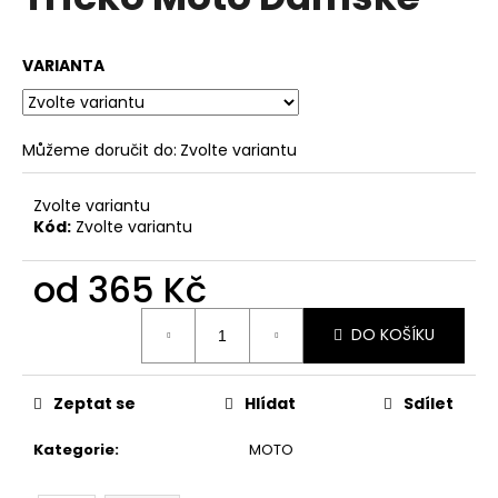
je
a
0,0
z
j
VARIANTA
5
í
hvězdiček.
t
?
Můžeme doručit do:
Zvolte variantu
Zvolte variantu
Kód:
Zvolte variantu
HLEDAT
od
365 Kč
Měrná
DO KOŠÍKU
cena:
D
o
p
Zeptat se
Hlídat
Sdílet
o
r
Kategorie
:
MOTO
u