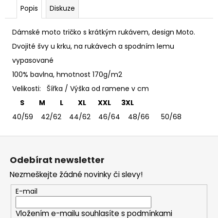
č
Popis
Diskuze
u
j
e
Dámské moto tričko s krátkým rukávem, design Moto.
m
Dvojité švy u krku, na rukávech a spodním lemu
e
vypasované
100% bavlna, hmotnost 170g/m2
TRIČKO
Velikosti: Šířka / Výška od ramene v cm
DEEP
PURPLE
S M L XL XXL 3XL
-
DÁMSKÉ
40/59 42/62 44/62 46/64 48/66 50/68
365
Kč
Z
á
Odebírat newsletter
p
Nezmeškejte žádné novinky či slevy!
a
t
E-mail
í
Vložením e-mailu souhlasíte s
podmínkami