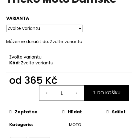
je
a
0,0
z
j
VARIANTA
5
í
hvězdiček.
t
?
Můžeme doručit do:
Zvolte variantu
Zvolte variantu
Kód:
Zvolte variantu
HLEDAT
od
365 Kč
Měrná
DO KOŠÍKU
cena:
D
o
p
Zeptat se
Hlídat
Sdílet
o
r
Kategorie
:
MOTO
u