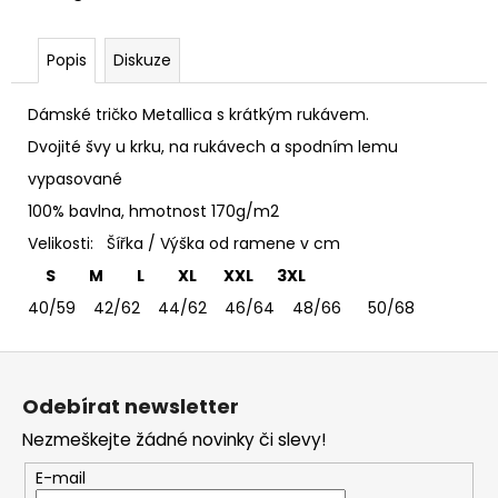
č
u
j
Popis
Diskuze
e
m
Dámské tričko Metallica s krátkým rukávem.
e
Dvojité švy u krku, na rukávech a spodním lemu
vypasované
TRIČKO
ACCEPT
100% bavlna, hmotnost 170g/m2
-
Velikosti: Šířka / Výška od ramene v cm
DÁMSKÉ
S M L XL XXL 3XL
365
Kč
40/59 42/62 44/62 46/64 48/66 50/68
Z
á
Odebírat newsletter
p
Nezmeškejte žádné novinky či slevy!
a
t
E-mail