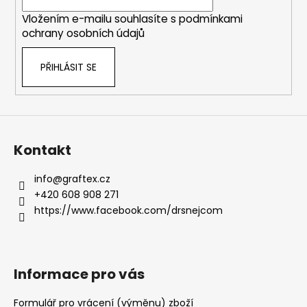
í
Vložením e-mailu souhlasíte s
podmínkami
ochrany osobních údajů
PŘIHLÁSIT SE
Kontakt
info
@
graftex.cz
+420 608 908 271
https://www.facebook.com/drsnejcom
Informace pro vás
Formulář pro vrácení (výměnu) zboží