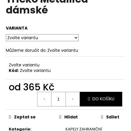
je
a
dámské
0,0
z
j
5
í
hvězdiček.
VARIANTA
t
?
Můžeme doručit do:
Zvolte variantu
Zvolte variantu
HLEDAT
Kód:
Zvolte variantu
od
365 Kč
D
Měrná
o
DO KOŠÍKU
cena:
p
o
Zeptat se
Hlídat
Sdílet
r
u
Kategorie
:
KAPELY ZAHRANIČNÍ