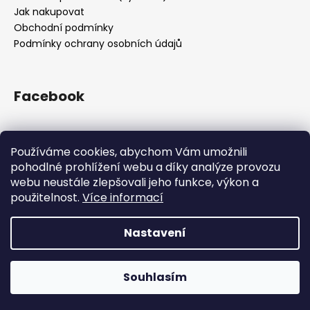
Jak nakupovat
Obchodní podmínky
Podmínky ochrany osobních údajů
Facebook
Používáme cookies, abychom Vám umožnili
Přijímáme online platby
pohodlné prohlížení webu a díky analýze provozu
webu neustále zlepšovali jeho funkce, výkon a
použitelnost.
Více informací
Nastavení
Vytvořil Shoptet
Z kapacitních důvodů jsme pozastavili příjem objednávek.
Všechny objednávky přijaté do 12.12. 12:00 doručíme do
Copyright 2026
Drsnej.cz
. Všechna práva vyhrazena.
Vánoc. Příjem objednávek obnovíme opět po svátcích.
Souhlasím
Upravit nastavení cookies
Děkujeme za přízeň!