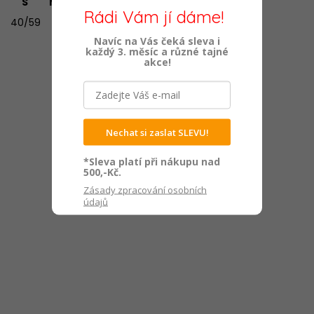
S M L XL XXL 3XL
Rádi Vám jí dáme!
40/59 42/62 44/62 46/64 48/66 50/68
Navíc na Vás čeká sleva i
každý 3. měsíc a různé tajné
akce!
Nechat si zaslat SLEVU!
*Sleva platí při nákupu nad
500,-Kč.
Zásady zpracování osobních
údajů