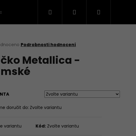
Hledat
Přihlášení
Nákupní
VTIPNÁ TRIČKA
KAPELY ČESKÉ
ŠKOL
košík
rné
odnoceno
Podrobnosti hodnocení
cení
ičko Metallica -
ktu
ámské
ček.
ANTA
e doručit do:
Zvolte variantu
te variantu
Kód:
Zvolte variantu
E MODE - DÁMSKÉ