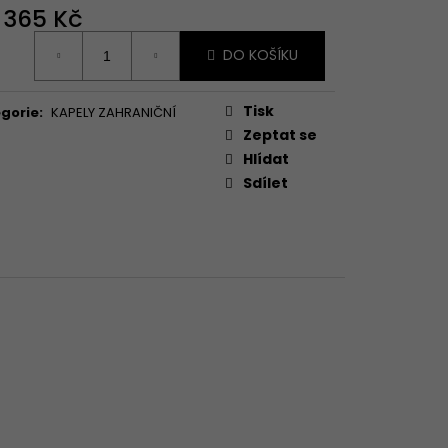
d
365 Kč
ná
DO KOŠÍKU
:
Tisk
gorie
:
KAPELY ZAHRANIČNÍ
Zeptat se
Hlídat
Sdílet