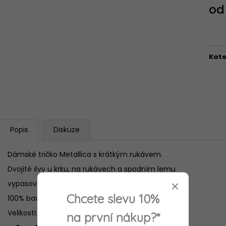
365 Kč
365 Kč
o
Měr
cena
Kate
Popis
Diskuze
Dámské tričko Metallica s krátkým rukávem.
Dvojité švy u krku, na rukávech a spodním lemu
vypasované
Chcete slevu 10%
100% bavlna, hmotnost 170g/m2
Velikosti: Šířka / Výška od ramene v cm
na první nákup?*