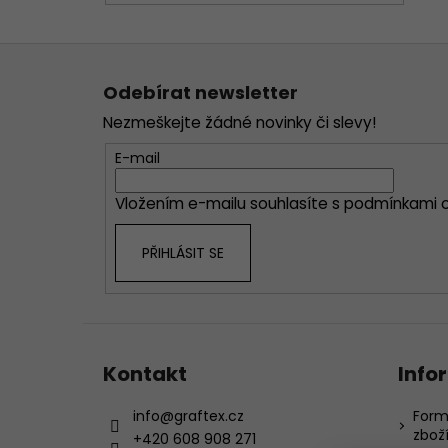
Z
á
Odebírat newsletter
p
Nezmeškejte žádné novinky či slevy!
a
t
E-mail
í
Vložením e-mailu souhlasíte s
podmínkami o
PŘIHLÁSIT SE
Kontakt
Info
info
@
graftex.cz
Form
zbož
+420 608 908 271