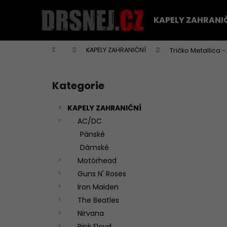
K
Přejít
na
o
KAPELY ZAHRANI
obsah
Zpět
Zpět
š
do
do
í
Domů
KAPELY ZAHRANIČNÍ
Tričko Metallica 
k
obchodu
obchodu
P
o
Kategorie
Přeskočit
s
kategorie
t
KAPELY ZAHRANIČNÍ
r
AC/DC
a
Pánské
n
Dámské
n
Motörhead
í
Guns N' Roses
p
Iron Maiden
a
The Beatles
n
Nirvana
TRIČKO DEEP PURPLE - PÁNSKÉ
e
Pink Floyd