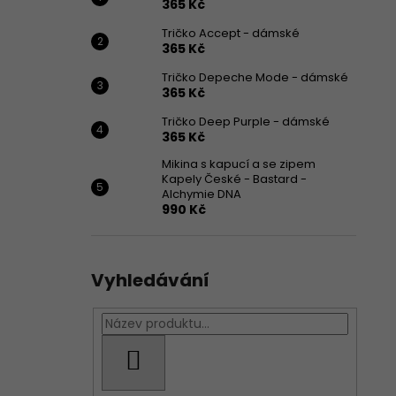
365 Kč
Tričko Accept - dámské
365 Kč
Tričko Depeche Mode - dámské
365 Kč
Tričko Deep Purple - dámské
365 Kč
Mikina s kapucí a se zipem
Kapely České - Bastard -
Alchymie DNA
990 Kč
Vyhledávání
HLEDAT