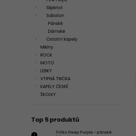
365 Kč
l
Slipknot
Sabaton
Pánské
Dámské
Ostatní kapely
Mikiny
ROCK
MOTO
LEBKY
VTIPNÁ TRIČKA
KAPELY ČESKÉ
ŠKOLKY
Top 5 produktů
Tričko Deep Purple - pánské