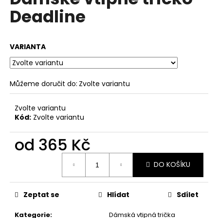
je
a
Deadline
0,0
z
j
5
í
hvězdiček.
VARIANTA
t
?
Můžeme doručit do:
Zvolte variantu
Zvolte variantu
HLEDAT
Kód:
Zvolte variantu
od
365 Kč
D
Měrná
o
DO KOŠÍKU
cena:
p
o
Zeptat se
Hlídat
Sdílet
r
u
Kategorie
:
Dámská vtipná trička