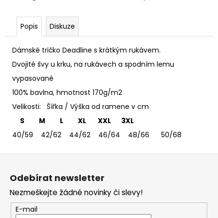
č
u
j
Popis
Diskuze
e
m
Dámské tričko Deadline s krátkým rukávem.
e
Dvojité švy u krku, na rukávech a spodním lemu
vypasované
TRIČKO
DEEP
100% bavlna, hmotnost 170g/m2
PURPLE
Velikosti: Šířka / Výška od ramene v cm
-
DÁMSKÉ
S M L XL XXL 3XL
365
40/59 42/62 44/62 46/64 48/66 50/68
Kč
Z
á
Odebírat newsletter
p
Nezmeškejte žádné novinky či slevy!
a
t
E-mail