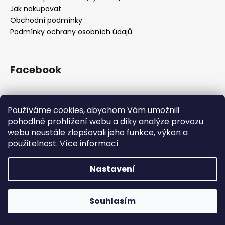
Jak nakupovat
Obchodní podmínky
Podmínky ochrany osobních údajů
Facebook
Používáme cookies, abychom Vám umožnili
Přijímáme online platby
pohodlné prohlížení webu a díky analýze provozu
webu neustále zlepšovali jeho funkce, výkon a
použitelnost.
Více informací
Nastavení
Vytvořil Shoptet
Z kapacitních důvodů jsme pozastavili příjem objednávek.
Všechny objednávky přijaté do 12.12. 12:00 doručíme do
Copyright 2026
Drsnej.cz
. Všechna práva vyhrazena.
Vánoc. Příjem objednávek obnovíme opět po svátcích.
Souhlasím
Upravit nastavení cookies
Děkujeme za přízeň!