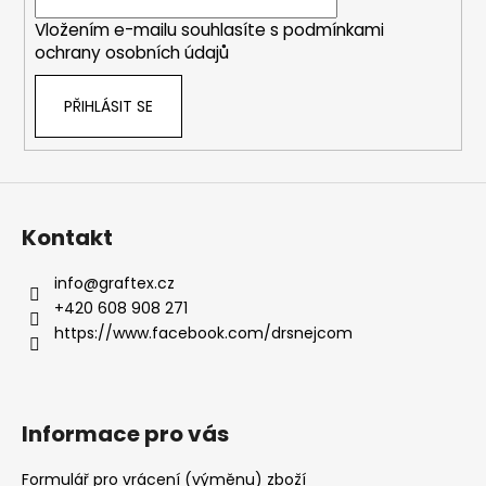
í
Vložením e-mailu souhlasíte s
podmínkami
ochrany osobních údajů
PŘIHLÁSIT SE
Kontakt
info
@
graftex.cz
+420 608 908 271
https://www.facebook.com/drsnejcom
Informace pro vás
Formulář pro vrácení (výměnu) zboží